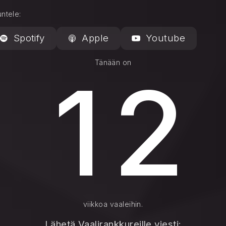
ntele:
Spotify
Apple
Youtube
Tänään on
1
2
viikkoa vaaleihin.
Lähetä Vaalirankkureille viesti: