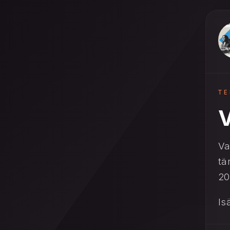
T
V
Va
tä
20
Is