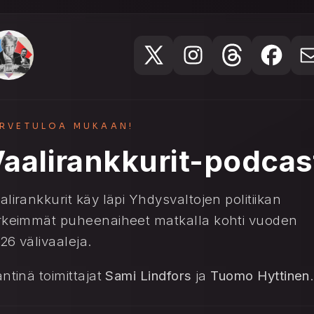
ERVETULOA MUKAAN!
aalirankkurit-podcas
alirankkurit käy läpi Yhdysvaltojen politiikan
rkeimmät puheenaiheet matkalla kohti vuoden
26 välivaaleja.
äntinä toimittajat
Sami Lindfors
ja
Tuomo Hyttinen